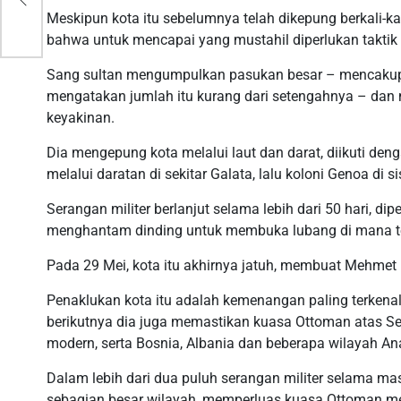
Meskipun kota itu sebelumnya telah dikepung berkali-ka
bahwa untuk mencapai yang mustahil diperlukan taktik
Sang sultan mengumpulkan pasukan besar – mencakup le
mengatakan jumlah itu kurang dari setengahnya – dan
keyakinan.
Dia mengepung kota melalui laut dan darat, diikuti den
melalui daratan di sekitar Galata, lalu koloni Genoa di s
Serangan militer berlanjut selama lebih dari 50 hari, d
menghantam dinding untuk membuka lubang di mana t
Pada 29 Mei, kota itu akhirnya jatuh, membuat Mehmet 
Penaklukan kota itu adalah kemenangan paling terkenal
berikutnya dia juga memastikan kuasa Ottoman atas Ser
modern, serta Bosnia, Albania dan beberapa wilayah Ana
Dalam lebih dari dua puluh serangan militer selama m
sebagian besar wilayah, memperluas kuasa Ottoman menja