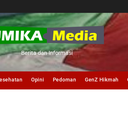
A
Berita dan Informasi
esehatan
Opini
Pedoman
GenZ Hikmah