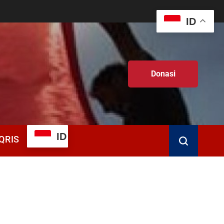
ID
Donasi
ID
QRIS
Search