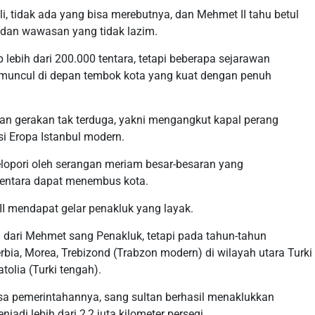
li, tidak ada yang bisa merebutnya, dan Mehmet II tahu betul
 dan wawasan yang tidak lazim.
bih dari 200.000 tentara, tetapi beberapa sejarawan
 muncul di depan tembok kota yang kuat dengan penuh
gan gerakan tak terduga, yakni mengangkut kapal perang
isi Eropa Istanbul modern.
ipelopori oleh serangan meriam besar-besaran yang
entara dapat menembus kota.
II mendapat gelar penakluk yang layak.
 dari Mehmet sang Penakluk, tetapi pada tahun-tahun
bia, Morea, Trebizond (Trabzon modern) di wilayah utara Turki
tolia (Turki tengah).
asa pemerintahannya, sang sultan berhasil menaklukkan
di lebih dari 2,2 juta kilometer persegi.