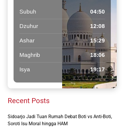
Subuh
04:50
Dzuhur
12:08
Ashar
15:29
Maghrib
18:06
Isya
19:17
Recent Posts
Sidoarjo Jadi Tuan Rumah Debat Boti vs Anti-Boti,
Soroti Isu Moral hingga HAM