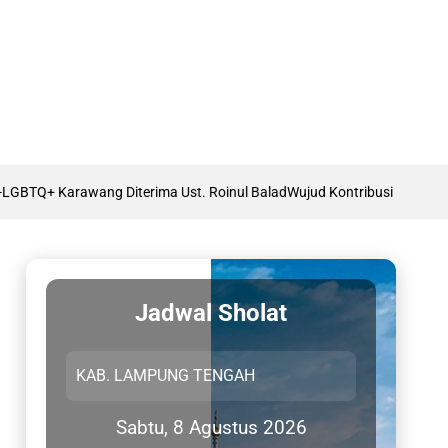
ang Diterima Ust. Roinul Balad
Wujud Kontribusi Karawang: Cetuskan Dr
Jadwal Sholat
Sabtu, 8 Agustus 2026