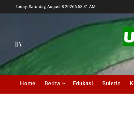
Skip
Today: Saturday, August 8 2026
6
:
58
:
33
AM
to
content
Offcanvas
UMIK
Media
Home
Berita
Edukasi
Buletin
K